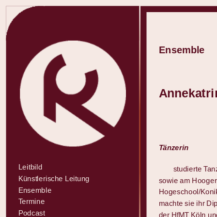
Ensemble
Annekatri
Tänzerin
Leitbild
studierte Ta
Künstlerische Leitung
sowie am Hooger I
Ensemble
Hogeschool/Konik
Termine
machte sie ihr D
Podcast
der HfMT Köln und 